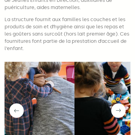
de Jeunes Enfants en Direction, auxiliaires de
puériculture, aides maternelles.
La structure fournit aux familles les couches et les
produits de soin et d’hygiène ainsi que les repas et
les goûters sans surcoût (hors lait premier âge). Ces
fournitures font partie de la prestation d’accueil de
l’enfant.
cédent
Suivan