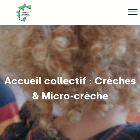
Aller
Af
jusqu'au
contenu
principal
ge
Accueil collectif : Crèches
& Micro-crèche