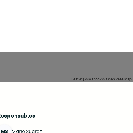
Leaflet
| ©
Mapbox
©
OpenStreetMap
Responsables
MS
Marie Suarez