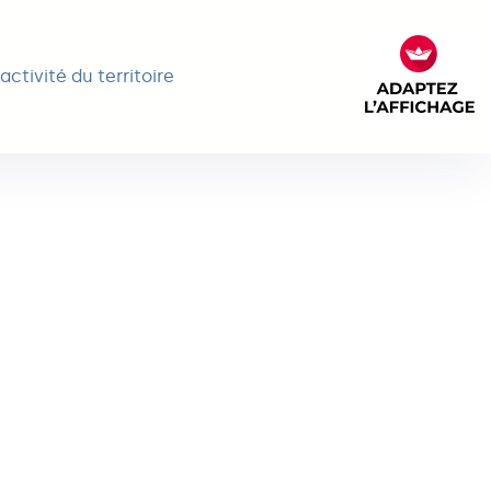
activité du territoire
FACIL'it