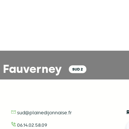
 | Fauverney
SUD 2
sud@plainedijonnaise.fr
06.14.02.58.09