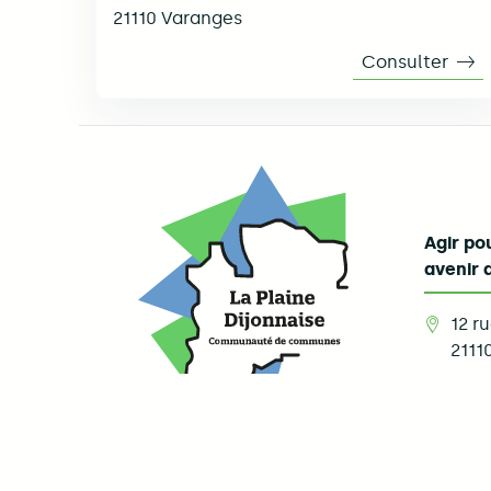
21110
Varanges
Consulter
Accue
Agir pou
avenir 
12 r
2111