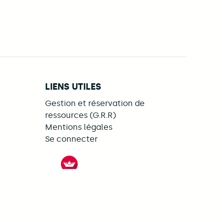
oisirs | Tart
LIENS UTILES
Gestion et réservation de
ressources (G.R.R)
Mentions légales
Se connecter
ebook
LinkedIn
s on Illiwap
FACIL'iti : Adaptez l’affichage