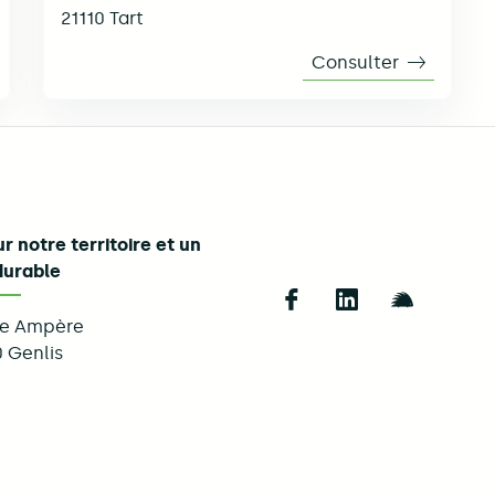
21110
Tart
il de loisirs | Varanges
Consulter
Accueil de l
r notre territoire et un
durable
Follow us on Fac
Follow us on 
Follow u
ue Ampère
0
Genlis