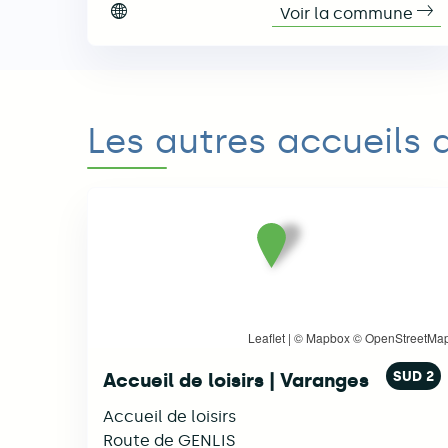
Voir la commune
Voir le site internet de la commune
Les autres accueils d
Leaflet
| ©
Mapbox
©
OpenStreetMa
SUD 2
Accueil de loisirs | Varanges
Accueil de loisirs
Route de GENLIS