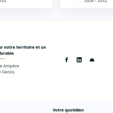
032
2026
-
2032
r notre territoire et un
durable
Follow us on Fac
Follow us on 
Follow u
ue Ampère
0
Genlis
Votre quotidien