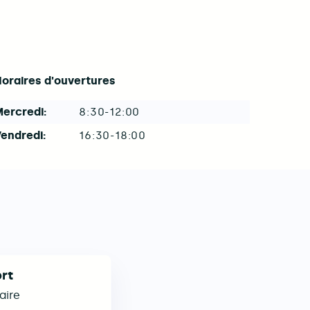
oraires d'ouvertures
ercredi:
8:30-12:00
Illiwap de la commune
endredi:
16:30-18:00
rt
aire