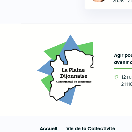
2026
-
2
Agir pou
avenir 
12 r
2111
Accueil
Vie de la Collectivité