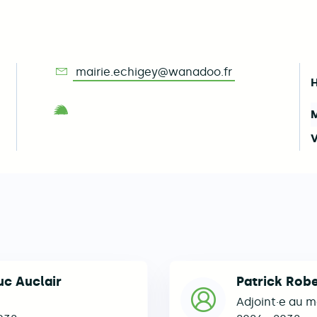
mairie.echigey@wanadoo.fr
H
M
Consulter la station d'information 
V
uc Auclair
Patrick Robe
Adjoint·e au m