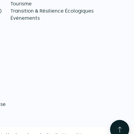
Tourisme
)
Transition & Résilience Écologiques
Événements
ise
Reto