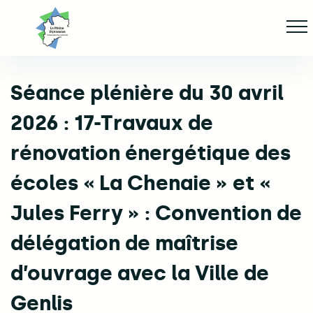
Aller
Af
jusqu'au
contenu
principal
Séance plénière du 30 avril
ge
2026 : 17-Travaux de
rénovation énergétique des
écoles « La Chenaie » et «
Jules Ferry » : Convention de
délégation de maîtrise
d’ouvrage avec la Ville de
Genlis