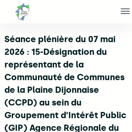
Aller
Af
jusqu'au
contenu
principal
Séance plénière du 07 mai
ge
2026 : 15-Désignation du
représentant de la
Communauté de Communes
de la Plaine Dijonnaise
(CCPD) au sein du
Groupement d’Intérêt Public
(GIP) Agence Régionale du