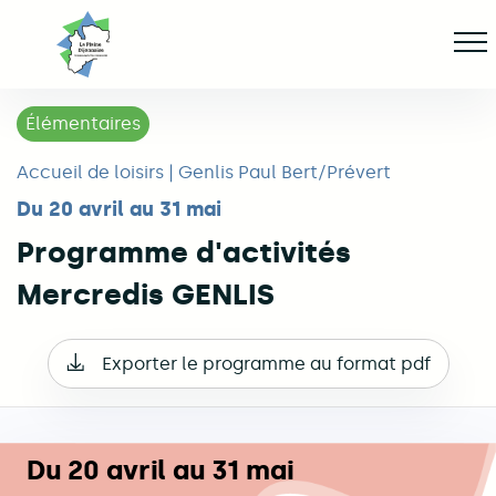
Aller
Af
jusqu'au
contenu
principal
Élémentaires
ge
Accueil de loisirs | Genlis Paul Bert/Prévert
Du 20 avril au 31 mai
Programme d'activités
Mercredis GENLIS
Exporter le programme au format pdf
Du 20 avril au 31 mai