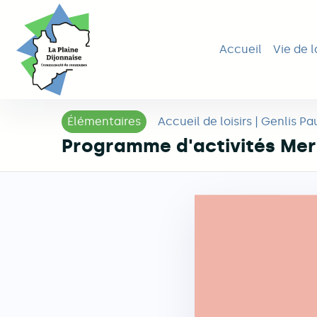
Aller
Navigation princ
jusqu'au
Accueil
Vie de l
contenu
principal
Élémentaires
Accueil de loisirs | Genlis P
Programme d'activités Mer