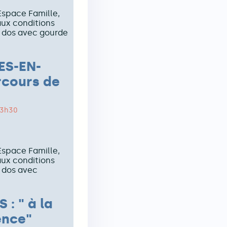
’Espace Famille,
ux conditions
à dos avec gourde
ES-EN-
rcours de
13h30
’Espace Famille,
ux conditions
 dos avec
 : " à la
ence"