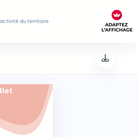
activité du territoire
FACIL'it
llet