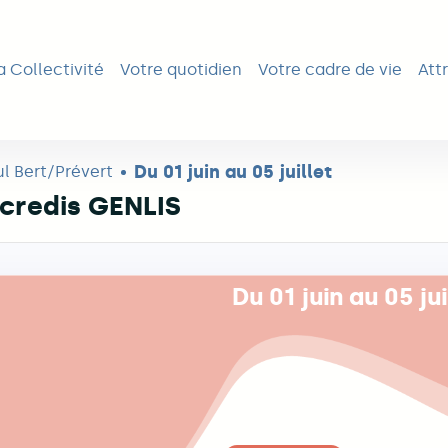
ipale
a Collectivité
Votre quotidien
Votre cadre de vie
Attr
Du 01 juin au 05 juillet
aul Bert/Prévert
credis GENLIS
Du 01 juin au 05 jui