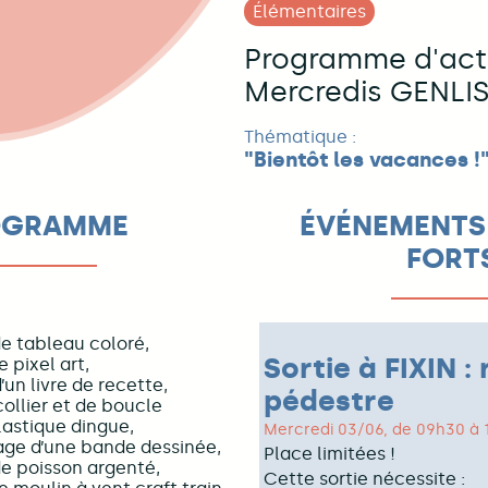
Élémentaires
Programme d'acti
Mercredis GENLI
Thématique :
"Bientôt les vacances !
OGRAMME
ÉVÉNEMENTS 
FORT
e tableau coloré,
Sortie à FIXIN 
 pixel art,
’un livre de recette,
pédestre
ollier et de boucle
plastique dingue,
Mercredi 03/06, de 09h30 à
age d’une bande dessinée,
Place limitées !
de poisson argenté,
Cette sortie nécessite :