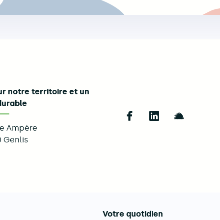
r notre territoire et un
durable
Follow us on Fac
Follow us on 
Follow u
ue Ampère
0
Genlis
Votre quotidien