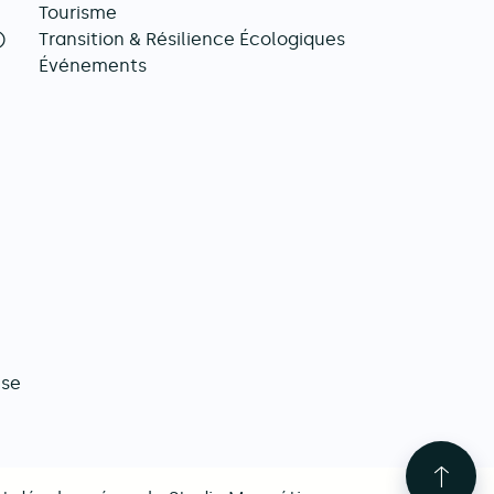
Tourisme
)
Transition & Résilience Écologiques
Événements
ise
Reto