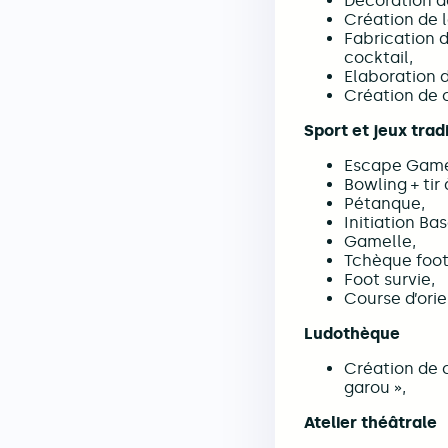
Décoration de
Création de l
Fabrication 
cocktail,
Elaboration d
Création de 
Sport et jeux trad
Escape Game 
Bowling + tir
Pétanque,
Initiation Bas
Gamelle,
Tchèque foot
Foot survie,
Course d’orie
Ludothèque
Création de 
garou »,
Atelier théâtrale