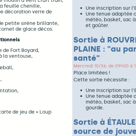
 moulin à vent craft train,
a feuille chenille,
Une inscription sur l
de décoration verre de
Une tenue adaptée a
météo, basket, sac 
e petite sirène brillante,
et goûter.
cornet de glace décos.
Sortie à ROUVR
itionnels
PLAINE : "au pa
de Fort Boyard,
 à la ventouse,
santé"
Mercredi 10/06, de 09h00 à 
eball,
Place limitées !
,
Cette sortie nécessite :
Une inscription sur l
ntation,
Une tenue adaptée a
météo, basket, sac à
gourde.
carte de jeu de « Loup
Sortie à ÉTAULES
source de jouv