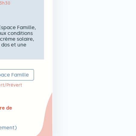
13h30
'Espace Famille,
ux conditions
 crème solaire,
 dos et une
pace Famille
Bert/Prévert
re de
uement)