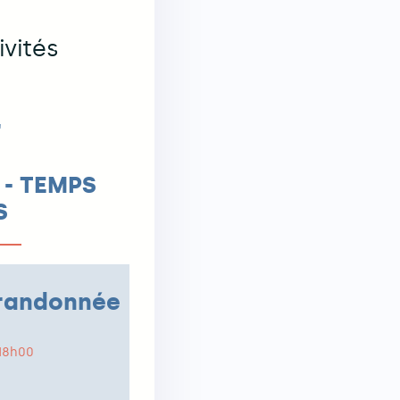
vités
S
"
- TEMPS
S
: randonnée
 18h00